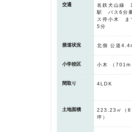
交通
名鉄犬山線 
駅 バス6分
ス停小木 ま
5分
接道状況
北側 公道4.4
小学校区
小木 （701
間取り
4LDK
土地面積
223.23㎡（6
坪）