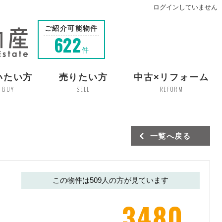
ログインしていません
ご紹介可能物件
622
件
いたい方
売りたい方
中古×リフォーム
BUY
SELL
REFORM
一覧へ戻る
この物件は
509
人の方が見ています
3480