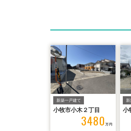
新築一戸建て
新
小牧市小木２丁目
小
3480
万円