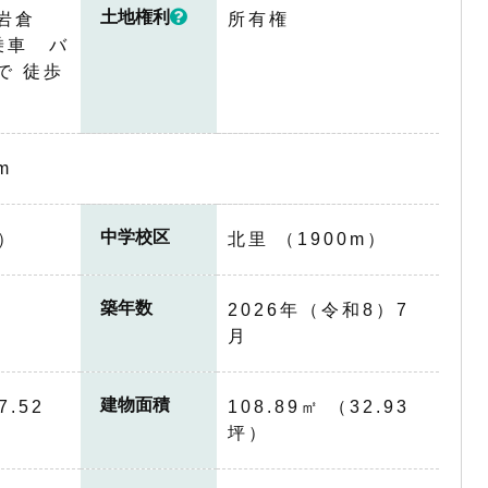
土地権利
岩倉
所有権
乗車 バ
で 徒歩
m
中学校区
m）
北里 （1900m）
築年数
2026年（令和8）7
月
建物面積
7.52
108.89㎡ （32.93
坪）