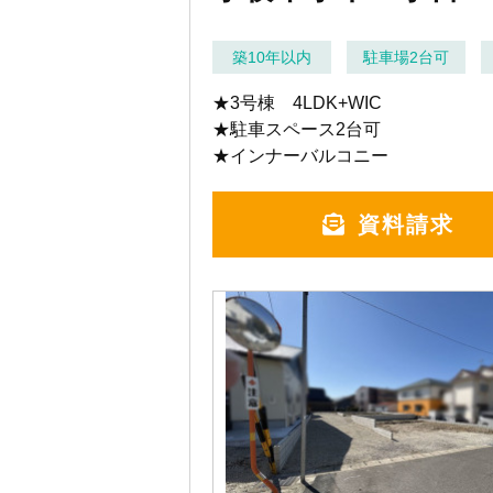
築10年以内
駐車場2台可
★3号棟 4LDK+WIC
★駐車スペース2台可
★インナーバルコニー
資料請求