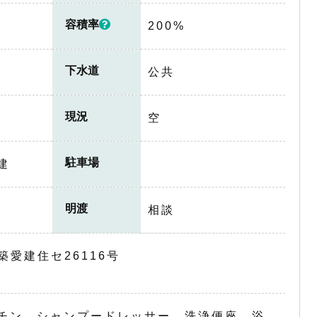
容積率
200%
下水道
公共
現況
空
駐車場
建
明渡
相談
築愛建住セ26116号
チン、シャンプードレッサー、洗浄便座、浴