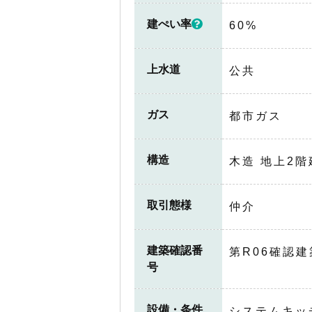
建ぺい率
60%
上水道
公共
ガス
都市ガス
構造
木造 地上2階
取引態様
仲介
建築確認番
第R06確認建
号
設備・条件
システムキッ