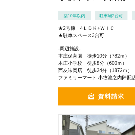
築10年以内
駐車場2台可
★2号棟 4ＬＤＫ+ＷＩＣ
★駐車スペース3台可
-周辺施設-
本庄保育園 徒歩10分（782ｍ）
本庄小学校 徒歩8分（600ｍ）
西友味岡店 徒歩24分（1872ｍ）
ファミリーマート 小牧池之内陣配店
資料請求