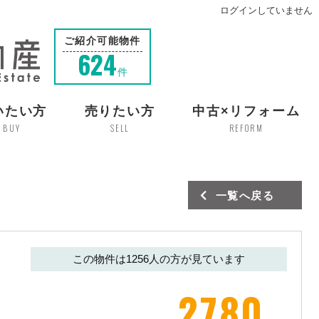
ログインしていません
ご紹介可能物件
624
件
いたい方
売りたい方
中古×リフォーム
BUY
SELL
REFORM
一覧へ戻る
この物件は
1256
人の方が見ています
2780