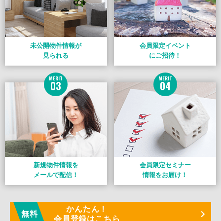
未公開物件情報が
会員限定イベント
見られる
にご招待！
MERIT
MERIT
03
04
新規物件情報を
会員限定セミナー
メールで配信！
情報をお届け！
かんたん！
無料
会員登録はこちら